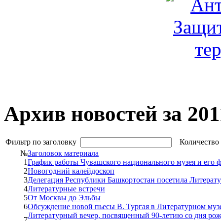
Архив новостей за 201
Фильтр по заголовку
Количество 
№
Заголовок материала
1
График работы Чувашского национального музея и его 
2
Новогодний калейдоскоп
3
Делегация Республики Башкортостан посетила Литерат
4
Литературные встречи
5
От Москвы до Эльбы
6
Обсуждение новой пьесы В. Тургая в Литературном муз
Литературный вечер, посвященный 90-летию со дня ро
7